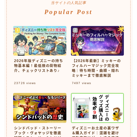
当サイトの人気記事
Popular Post
2026年版ディズニーの持ち
【2026年最新】ミッキーの
物基本編！最低限の荷物紹
フィルハーマジック完全攻
介、チェックリストあり♪
略｜待ち時間・曲順・隠れ
ミッキーまで徹底解説
23726
views
7497
views
シンドバッド・ストーリー
ディズニーお土産の裏ワザ
ブック・ヴォヤッジを徹底
＆購入ガイド｜混雑を避け