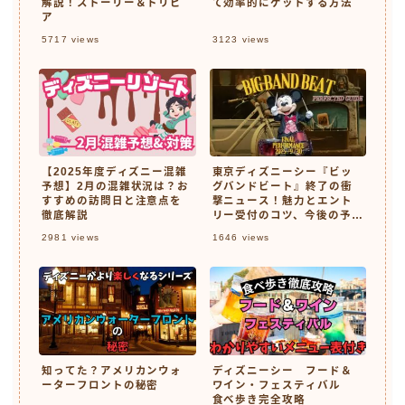
解説！ストーリー＆トリビ
て効率的にゲットする方法
ア
5717
views
3123
views
【2025年度ディズニー混雑
東京ディズニーシー『ビッ
予想】2月の混雑状況は？お
グバンドビート』終了の衝
すすめの訪問日と注意点を
撃ニュース！魅力とエント
徹底解説
リー受付のコツ、今後の予定
も解説
2981
views
1646
views
知ってた？アメリカンウォ
ディズニーシー フード＆
ーターフロントの秘密
ワイン・フェスティバル
食べ歩き完全攻略