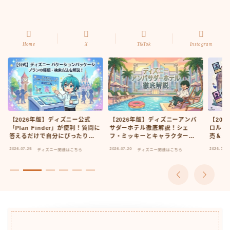
Home
X
TikTok
Instagram
【2026年版】ディズニー公式
【2026年版】ディズニーアンバ
【20
「Plan Finder」が便利！質問に
サダーホテル徹底解説！シェ
ロルカ
答えるだけで自分にぴったりの
フ・ミッキーとキャラクタール
売＆ス
バケパが見つかる
ームの完全ガイド
情報
2026.07.25
2026.07.20
2026.07.0
ディズニー関連はこちら
ディズニー関連はこちら